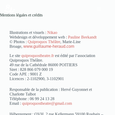
Mentions légales et crédits
Illustrations et visuels :
Nikao
Webdesign et développement web :
Pauline Beekandt
© Photos :
Quiproquos Théâtre
, Marie-Line
Broage,
www.guillaume-heraud.com
Le site
quiproquostheatre.fr
est édité par l’association
Quiproquos Théâtre.
49 rue de la Cathédrale 86000 POITIERS
Siret : 828 866 079 000 19
Code APE : 9001 Z
Licences : 2-1102900, 3-1102901
Responsable de la publication : Hervé Guyonnet et
Charlotte Talbot
Téléphone : 06 99 24 13 28
Email :
quiproquostheatre@gmail.com
Hébergement : OVH, 2 rue Kellermann 59100 Roubaix –