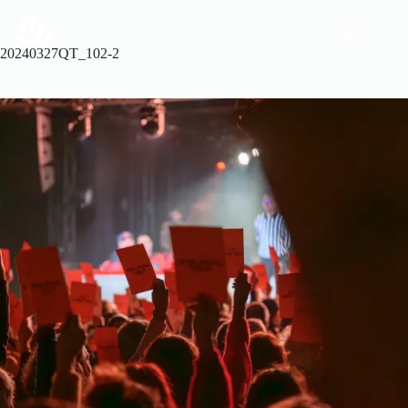
20240327QT_102-2