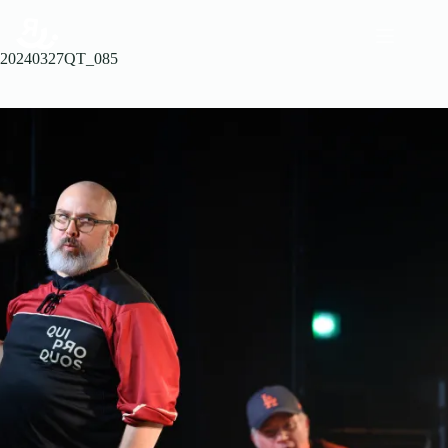
20240327QT_085